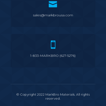

sales@markbrousa.com

1-833-MARKBRO (627-5276)
© Copyright 2022 MarkBro Materials. All rights
reserved.