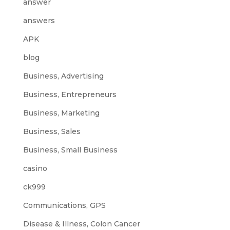
answer
answers
APK
blog
Business, Advertising
Business, Entrepreneurs
Business, Marketing
Business, Sales
Business, Small Business
casino
ck999
Communications, GPS
Disease & Illness, Colon Cancer