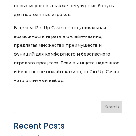
новых игроков, а также регулярные бонусы
для постоянных игроков.
В целом, Pin Up Casino – это уникальная
возможность играть в онлайн-казино,
предлагая множество преимуществ и
функций для комфортного и безопасного
игрового процесса. Если вы ищете надежное
и безопасное онлайн-казино, то Pin Up Casino
– это отличный выбор.
Search
Recent Posts