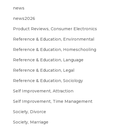
news
news2026
Product Reviews, Consumer Electronics
Reference & Education, Environmental
Reference & Education, Homeschooling
Reference & Education, Language
Reference & Education, Legal
Reference & Education, Sociology
Self Improvement, Attraction
Self Improvement, Time Management
Society, Divorce
Society, Marriage