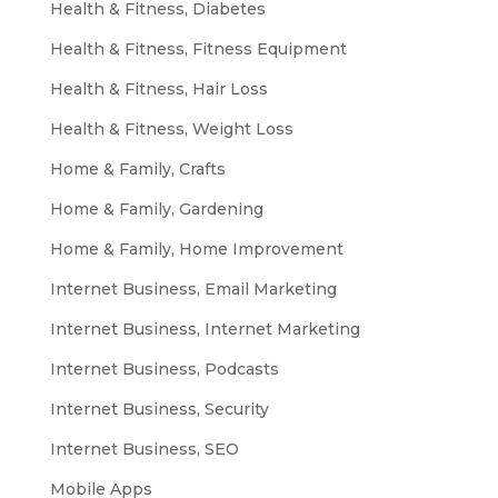
Health & Fitness, Diabetes
Health & Fitness, Fitness Equipment
Health & Fitness, Hair Loss
Health & Fitness, Weight Loss
Home & Family, Crafts
Home & Family, Gardening
Home & Family, Home Improvement
Internet Business, Email Marketing
Internet Business, Internet Marketing
Internet Business, Podcasts
Internet Business, Security
Internet Business, SEO
Mobile Apps