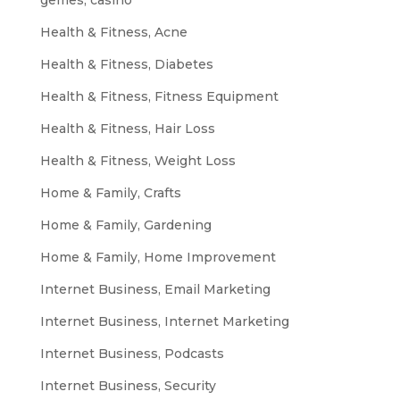
gemes, casino
Health & Fitness, Acne
Health & Fitness, Diabetes
Health & Fitness, Fitness Equipment
Health & Fitness, Hair Loss
Health & Fitness, Weight Loss
Home & Family, Crafts
Home & Family, Gardening
Home & Family, Home Improvement
Internet Business, Email Marketing
Internet Business, Internet Marketing
Internet Business, Podcasts
Internet Business, Security