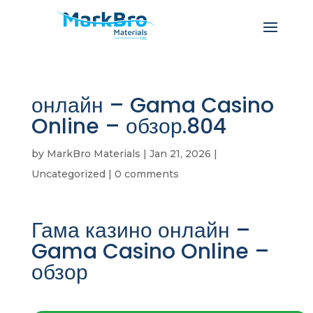
онлайн – Gama Casino
Online – обзор.804
by
MarkBro Materials
|
Jan 21, 2026
|
Uncategorized
|
0 comments
Гама казино онлайн –
Gama Casino Online –
обзор