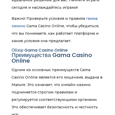
идеальное решение для вас. Начните играть
сегодня и наслаждайтесь играми!
Важно! Проверьте условия и правила
гамма
казино
Gama Casino Online, чтобы убедиться,
что вы понимаете, как работает платформа и
какие условия она предлагает.
Обзор Gama Casino Online
Преимущества Gama Casino
Online
Одним из основных преимуществ Gama
Casino Online является его лицензия, выдана в
Мальте. Это означает, что онлайн-казино
подчиняется строгим правилам и
регулируется соответствующими органами.
Это обеспечивает безопасность и честность
игр.