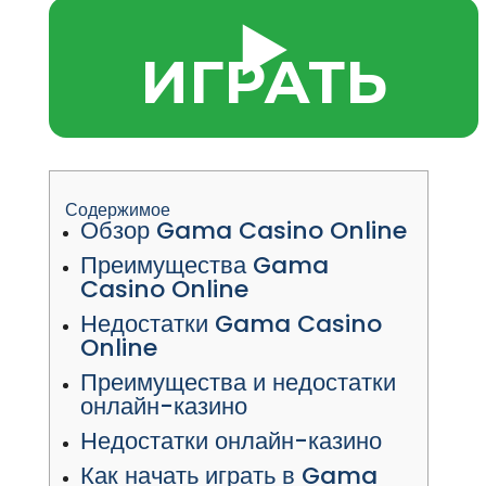
▶️
ИГРАТЬ
Содержимое
Обзор Gama Casino Online
Преимущества Gama
Casino Online
Недостатки Gama Casino
Online
Преимущества и недостатки
онлайн-казино
Недостатки онлайн-казино
Как начать играть в Gama