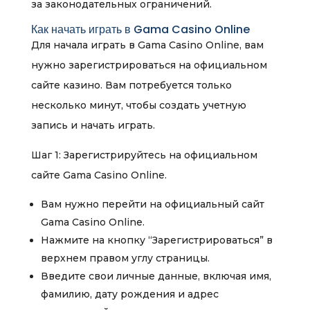
за законодательных ограничений.
Как начать играть в Gama Casino Online
Для начала играть в Gama Casino Online, вам
нужно зарегистрироваться на официальном
сайте казино. Вам потребуется только
несколько минут, чтобы создать учетную
запись и начать играть.
Шаг 1: Зарегистрируйтесь на официальном
сайте Gama Casino Online.
Вам нужно перейти на официальный сайт
Gama Casino Online.
Нажмите на кнопку “Зарегистрироваться” в
верхнем правом углу страницы.
Введите свои личные данные, включая имя,
фамилию, дату рождения и адрес