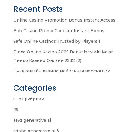
Recent Posts
Online Casino Promotion Bonus Instant Access
Bob Casino Promo Code for Instant Bonus
Safe Online Casinos Trusted by Players.1
Pinco Online Kazino 2025 Bonuslar v Aksiyalar
Пинко Казино Онлайн.2532 (2)
UP-X онлайн казино мобильная версия.872
Categories
! Без рубрики
29
a16z generative ai
adobe generative ai 3