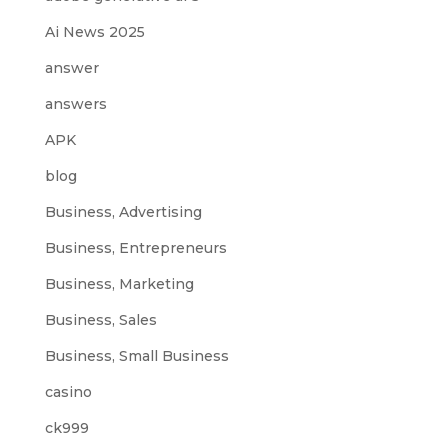
Ai News 2025
answer
answers
APK
blog
Business, Advertising
Business, Entrepreneurs
Business, Marketing
Business, Sales
Business, Small Business
casino
ck999