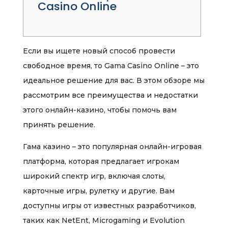
Casino Online
Если вы ищете новый способ провести
свободное время, то Gama Casino Online – это
идеальное решение для вас. В этом обзоре мы
рассмотрим все преимущества и недостатки
этого онлайн-казино, чтобы помочь вам
принять решение.
Гама казино – это популярная онлайн-игровая
платформа, которая предлагает игрокам
широкий спектр игр, включая слоты,
карточные игры, рулетку и другие. Вам
доступны игры от известных разработчиков,
таких как NetEnt, Microgaming и Evolution