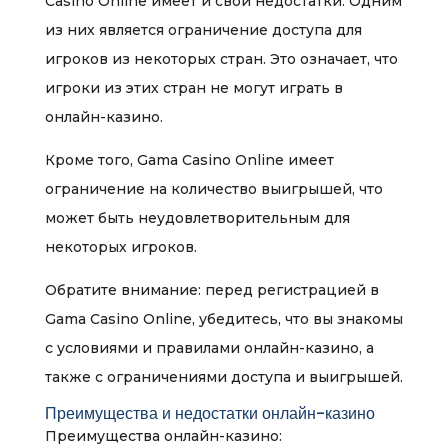
Casino Online имеет и свои недостатки. Одним
из них является ограничение доступа для
игроков из некоторых стран. Это означает, что
игроки из этих стран не могут играть в
онлайн-казино.
Кроме того, Gama Casino Online имеет
ограничение на количество выигрышей, что
может быть неудовлетворительным для
некоторых игроков.
Обратите внимание: перед регистрацией в
Gama Casino Online, убедитесь, что вы знакомы
с условиями и правилами онлайн-казино, а
также с ограничениями доступа и выигрышей.
Преимущества и недостатки онлайн-казино
Преимущества онлайн-казино: