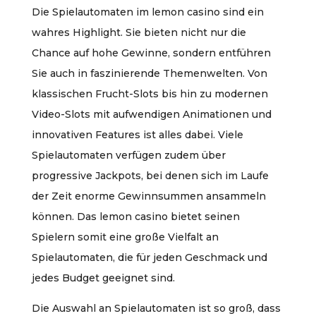
Die Spielautomaten im lemon casino sind ein
wahres Highlight. Sie bieten nicht nur die
Chance auf hohe Gewinne, sondern entführen
Sie auch in faszinierende Themenwelten. Von
klassischen Frucht-Slots bis hin zu modernen
Video-Slots mit aufwendigen Animationen und
innovativen Features ist alles dabei. Viele
Spielautomaten verfügen zudem über
progressive Jackpots, bei denen sich im Laufe
der Zeit enorme Gewinnsummen ansammeln
können. Das lemon casino bietet seinen
Spielern somit eine große Vielfalt an
Spielautomaten, die für jeden Geschmack und
jedes Budget geeignet sind.
Die Auswahl an Spielautomaten ist so groß, dass