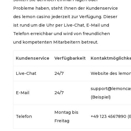
Probleme haben, steht Ihnen der Kundenservice
des lemon casino jederzeit zur Verfügung. Dieser
ist rund um die Uhr per Live-Chat, E-Mail und
Telefon erreichbar und wird von freundlichen
und kompetenten Mitarbeitern betreut.
Kundenservice
Verfügbarkeit
Kontaktmöglichk
Live-Chat
24/7
Website des lemon
support@lemonca
E-Mail
24/7
(Beispiel)
Montag bis
Telefon
+49 123 4567890 (B
Freitag