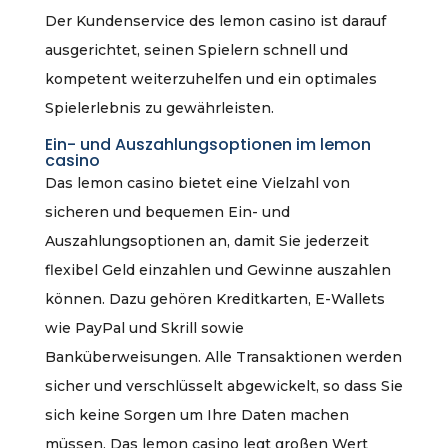
Der Kundenservice des lemon casino ist darauf
ausgerichtet, seinen Spielern schnell und
kompetent weiterzuhelfen und ein optimales
Spielerlebnis zu gewährleisten.
Ein- und Auszahlungsoptionen im lemon
casino
Das lemon casino bietet eine Vielzahl von
sicheren und bequemen Ein- und
Auszahlungsoptionen an, damit Sie jederzeit
flexibel Geld einzahlen und Gewinne auszahlen
können. Dazu gehören Kreditkarten, E-Wallets
wie PayPal und Skrill sowie
Banküberweisungen. Alle Transaktionen werden
sicher und verschlüsselt abgewickelt, so dass Sie
sich keine Sorgen um Ihre Daten machen
müssen. Das lemon casino legt großen Wert