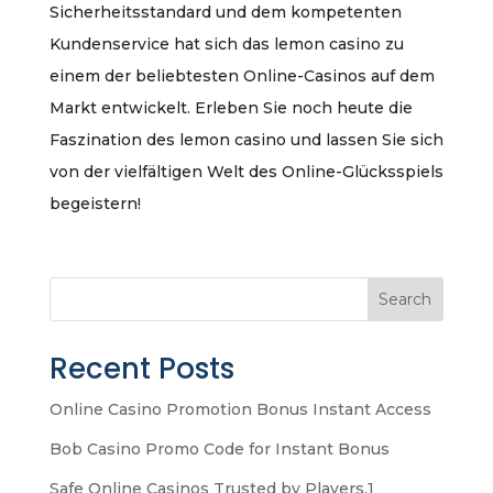
Sicherheitsstandard und dem kompetenten
Kundenservice hat sich das lemon casino zu
einem der beliebtesten Online-Casinos auf dem
Markt entwickelt. Erleben Sie noch heute die
Faszination des lemon casino und lassen Sie sich
von der vielfältigen Welt des Online-Glücksspiels
begeistern!
Search
Recent Posts
Online Casino Promotion Bonus Instant Access
Bob Casino Promo Code for Instant Bonus
Safe Online Casinos Trusted by Players.1