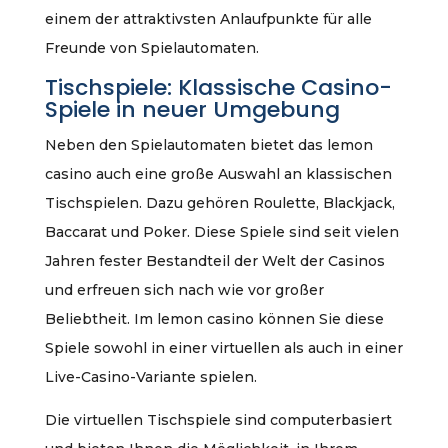
einem der attraktivsten Anlaufpunkte für alle
Freunde von Spielautomaten.
Tischspiele: Klassische Casino-
Spiele in neuer Umgebung
Neben den Spielautomaten bietet das lemon
casino auch eine große Auswahl an klassischen
Tischspielen. Dazu gehören Roulette, Blackjack,
Baccarat und Poker. Diese Spiele sind seit vielen
Jahren fester Bestandteil der Welt der Casinos
und erfreuen sich nach wie vor großer
Beliebtheit. Im lemon casino können Sie diese
Spiele sowohl in einer virtuellen als auch in einer
Live-Casino-Variante spielen.
Die virtuellen Tischspiele sind computerbasiert