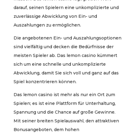
darauf, seinen Spielern eine unkomplizierte und
zuverlässige Abwicklung von Ein- und
Auszahlungen zu ermöglichen.
Die angebotenen Ein- und Auszahlungsoptionen
sind vielfältig und decken die Bedürfnisse der
meisten Spieler ab. Das lemon casino kümmert
sich um eine schnelle und unkomplizierte
Abwicklung, damit Sie sich voll und ganz auf das
Spiel konzentrieren können.
Das lemon casino ist mehr als nur ein Ort zum
Spielen; es ist eine Plattform für Unterhaltung,
Spannung und die Chance auf große Gewinne.
Mit seiner breiten Spielauswahl, den attraktiven
Bonusangeboten, dem hohen