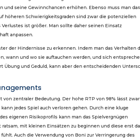
eren und seine Gewinnchancen erhöhen. Ebenso muss man dar
uf höheren Schwierigkeitsgraden sind zwar die potenziellen
Verlustes ist größer. Man sollte daher seinen Einsatz
haft anpassen.
ster der Hindernisse zu erkennen. Indem man das Verhalten 
en, wann und wo sie auftauchen werden, und sich entsprech
dert Übung und Geduld, kann aber den entscheidenden Unters
managements
 von zentraler Bedeutung. Der hohe RTP von 98% lässt zwar
 kann jedes Spiel auch verloren gehen. Durch eine kluge
 des eigenen Risikoprofils kann man das Spielvergnügen
t ratsam, mit kleinen Einsätzen zu beginnen und diese erst d
 fühlt. Auch die Verwendung von Boni zur Verringerung des