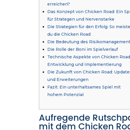
erreichen?
Das Konzept von Chicken Road: Ein Sp
für Strategen und Nervenstarke
Die Strategien für den Erfolg: So meist
du die Chicken Road
Die Bedeutung des Risikomanagemen
Die Rolle der Boni im Spielverlauf
Technische Aspekte von Chicken Road
Entwicklung und Implementierung
Die Zukunft von Chicken Road: Update
und Erweiterungen
Fazit: Ein unterhaltsames Spiel mit
hohem Potenzial
Aufregende Rutschpa
mit dem Chicken Roa