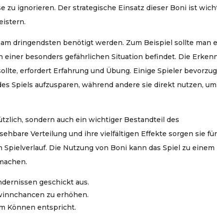
 zu ignorieren. Der strategische Einsatz dieser Boni ist wicht
istern.
ie am dringendsten benötigt werden. Zum Beispiel sollte man 
einer besonders gefährlichen Situation befindet. Die Erkenn
lte, erfordert Erfahrung und Übung. Einige Spieler bevorzu
des Spiels aufzusparen, während andere sie direkt nutzen, um
tzlich, sondern auch ein wichtiger Bestandteil des
ehbare Verteilung und ihre vielfältigen Effekte sorgen sie fü
Spielverlauf. Die Nutzung von Boni kann das Spiel zu einem
 machen.
ndernissen geschickt aus.
ewinnchancen zu erhöhen.
em Können entspricht.