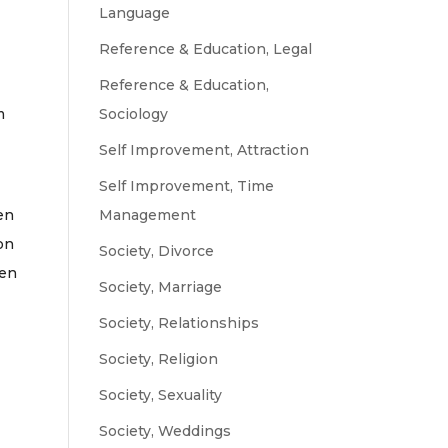
Language
Reference & Education, Legal
Reference & Education,
m
Sociology
Self Improvement, Attraction
Self Improvement, Time
en
Management
on
Society, Divorce
cen
Society, Marriage
Society, Relationships
Society, Religion
Society, Sexuality
Society, Weddings