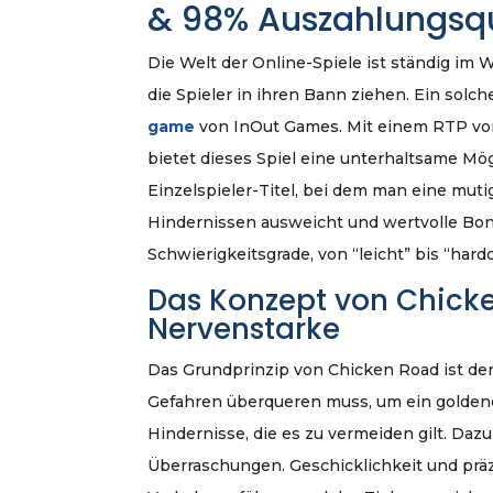
& 98% Auszahlungsqu
Die Welt der Online-Spiele ist ständig im 
die Spieler in ihren Bann ziehen. Ein solches
game
von InOut Games. Mit einem RTP vo
bietet dieses Spiel eine unterhaltsame Mög
Einzelspieler-Titel, bei dem man eine mut
Hindernissen ausweicht und wertvolle Boni
Schwierigkeitsgrade, von “leicht” bis “har
Das Konzept von Chicke
Nervenstarke
Das Grundprinzip von Chicken Road ist den
Gefahren überqueren muss, um ein goldene
Hindernisse, die es zu vermeiden gilt. Da
Überraschungen. Geschicklichkeit und prä