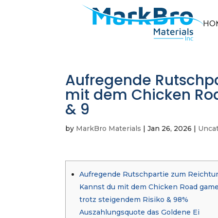
HO
Aufregende Rutschpa
mit dem Chicken Roa
& 9
by
MarkBro Materials
|
Jan 26, 2026
|
Unca
Aufregende Rutschpartie zum Reichtu
Kannst du mit dem Chicken Road gam
trotz steigendem Risiko & 98%
Auszahlungsquote das Goldene Ei