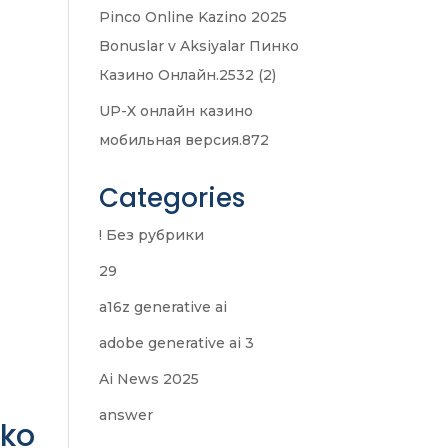
Pinco Online Kazino 2025
Bonuslar v Aksiyalar Пинко
Казино Онлайн.2532 (2)
UP-X онлайн казино
мобильная версия.872
Categories
! Без рубрики
29
a16z generative ai
adobe generative ai 3
Ai News 2025
u
answer
iko