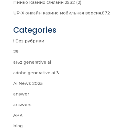
Пинко Казино Онлайн.2532 (2)
UP-X онлайн казино мобильная версия.872
Categories
! Без рубрики
29
a16z generative ai
adobe generative ai 3
Ai News 2025
answer
answers
APK
blog