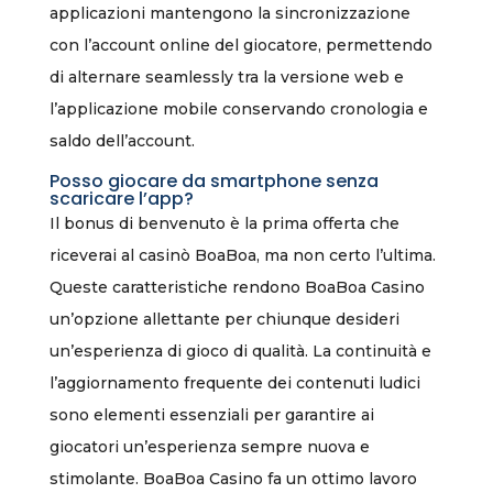
applicazioni mantengono la sincronizzazione
con l’account online del giocatore, permettendo
di alternare seamlessly tra la versione web e
l’applicazione mobile conservando cronologia e
saldo dell’account.
Posso giocare da smartphone senza
scaricare l’app?
Il bonus di benvenuto è la prima offerta che
riceverai al casinò BoaBoa, ma non certo l’ultima.
Queste caratteristiche rendono BoaBoa Casino
un’opzione allettante per chiunque desideri
un’esperienza di gioco di qualità. La continuità e
l’aggiornamento frequente dei contenuti ludici
sono elementi essenziali per garantire ai
giocatori un’esperienza sempre nuova e
stimolante. BoaBoa Casino fa un ottimo lavoro