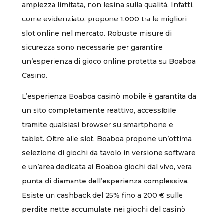
ampiezza limitata, non lesina sulla qualità. Infatti,
come evidenziato, propone 1.000 tra le migliori
slot online nel mercato. Robuste misure di
sicurezza sono necessarie per garantire
un’esperienza di gioco online protetta su Boaboa
Casino.
L’esperienza Boaboa casinò mobile è garantita da
un sito completamente reattivo, accessibile
tramite qualsiasi browser su smartphone e
tablet. Oltre alle slot, Boaboa propone un’ottima
selezione di giochi da tavolo in versione software
e un’area dedicata ai Boaboa giochi dal vivo, vera
punta di diamante dell’esperienza complessiva.
Esiste un cashback del 25% fino a 200 € sulle
perdite nette accumulate nei giochi del casinò