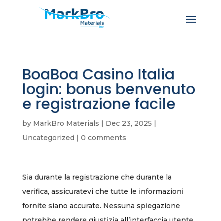
BoaBoa Casino Italia
login: bonus benvenuto
e registrazione facile
by
MarkBro Materials
|
Dec 23, 2025
|
Uncategorized
|
0 comments
Sia durante la registrazione che durante la
verifica, assicuratevi che tutte le informazioni
fornite siano accurate. Nessuna spiegazione
potrebbe rendere giustizia all’interfaccia utente