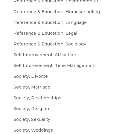
Reference & Education, Environmental
Reference & Education, Homeschooling
Reference & Education, Language
Reference & Education, Legal
Reference & Education, Sociology
Self Improvement, Attraction
Self Improvement, Time Management
Society, Divorce
Society, Marriage
Society, Relationships
Society, Religion
Society, Sexuality
Society, Weddings