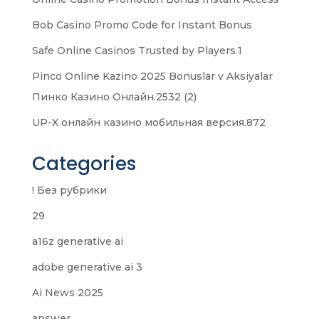
Bob Casino Promo Code for Instant Bonus
Safe Online Casinos Trusted by Players.1
Pinco Online Kazino 2025 Bonuslar v Aksiyalar
Пинко Казино Онлайн.2532 (2)
UP-X онлайн казино мобильная версия.872
Categories
! Без рубрики
29
a16z generative ai
adobe generative ai 3
Ai News 2025
answer