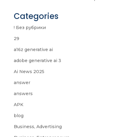
Categories
! Без рубрики
29
a16z generative ai
adobe generative ai 3
Ai News 2025
answer
answers
APK
blog
Business, Advertising