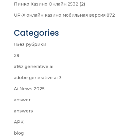
Пинко Казино Онлайн.2532 (2)
UP-X онлайн казино мобильная версия.872
Categories
! Без рубрики
29
a16z generative ai
adobe generative ai 3
Ai News 2025
answer
answers
APK
blog