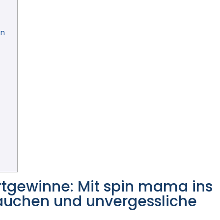
on
rtgewinne: Mit spin mama ins
tauchen und unvergessliche