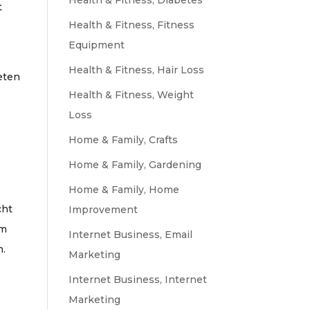
Health & Fitness, Diabetes
t
Health & Fitness, Fitness
Equipment
Health & Fitness, Hair Loss
ieten
Health & Fitness, Weight
Loss
Home & Family, Crafts
Home & Family, Gardening
Home & Family, Home
cht
Improvement
em
Internet Business, Email
n.
Marketing
Internet Business, Internet
Marketing