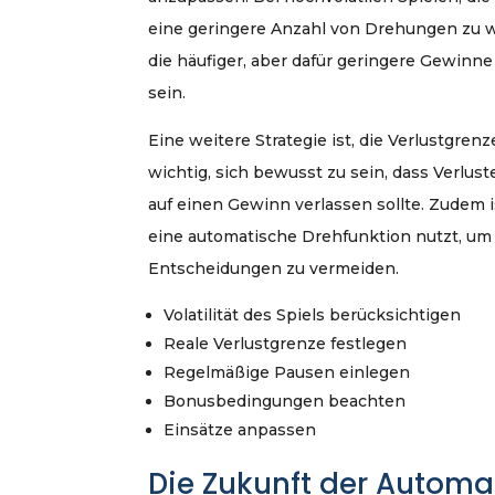
eine geringere Anzahl von Drehungen zu wä
die häufiger, aber dafür geringere Gewinn
sein.
Eine weitere Strategie ist, die Verlustgrenz
wichtig, sich bewusst zu sein, dass Verlust
auf einen Gewinn verlassen sollte. Zudem
eine automatische Drehfunktion nutzt, um 
Entscheidungen zu vermeiden.
Volatilität des Spiels berücksichtigen
Reale Verlustgrenze festlegen
Regelmäßige Pausen einlegen
Bonusbedingungen beachten
Einsätze anpassen
Die Zukunft der Automa