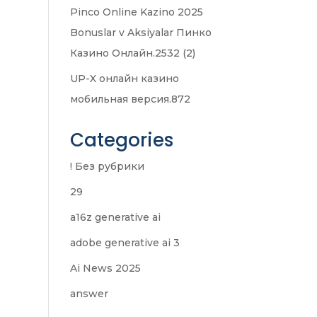
Pinco Online Kazino 2025
Bonuslar v Aksiyalar Пинко
Казино Онлайн.2532 (2)
UP-X онлайн казино
мобильная версия.872
Categories
! Без рубрики
29
a16z generative ai
adobe generative ai 3
Ai News 2025
answer