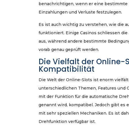
benachrichtigen, wenn er eine bestimmte Zei
Einzahlungen und Verluste festzulegen.
Es ist auch wichtig zu verstehen, wie die
funktioniert. Einige Casinos schliessen d
aus, während andere bestimmte Bedingunge
vorab genau geprüft werden.
Die Vielfalt der Online
Kompatibilität
Die Welt der Online-Slots ist enorm vielfäl
unterschiedlichen Themen, Features und 
mit der Funktion für die automatische Dre
genannt wird, kompatibel. Jedoch gibt es 
mit sehr speziellen Mechaniken. Es ist dah
Drehfunktion verfügbar ist.