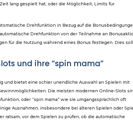
t lang gespielt hat, oder die Möglichkeit, Limits für
 automatische Drehfunktion in Bezug auf die Bonusbedingung
ie automatische Drehfunktion von der Teilnahme an Bonusakt
n für die Nutzung während eines Bonus festlegen. Dies soll
-Slots und ihre “spin mama”
tig und bietet eine schier unendliche Auswahl an Spielen mit
Gewinnmöglichkeiten. Die meisten modernen Online-Slots si
hfunktion, oder “spin mama” wie sie umgangssprachlich oft
einige Ausnahmen, insbesondere bei älteren Spielen oder Spi
er ratsam, vor dem Spielen zu prüfen, ob die automatische