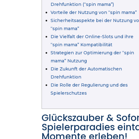
Drehfunktion (“spin mama”)
Vorteile der Nutzung von “spin mama”
Sicherheitsaspekte bei der Nutzung v
“spin mama”
Die Vielfalt der Online-Slots und ihre
“spin mama” Kompatibilität
Strategien zur Optimierung der “spin
mama” Nutzung
Die Zukunft der Automatischen
Drehfunktion
Die Rolle der Regulierung und des
Spielerschutzes
Glückszauber & Sofo
Spielerparadies ein
Momente erleben!