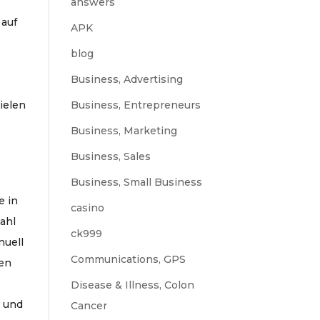
answers
 auf
APK
blog
Business, Advertising
pielen
Business, Entrepreneurs
Business, Marketing
Business, Sales
Business, Small Business
e in
casino
ahl
ck999
nuell
Communications, GPS
gen
Disease & Illness, Colon
e und
Cancer