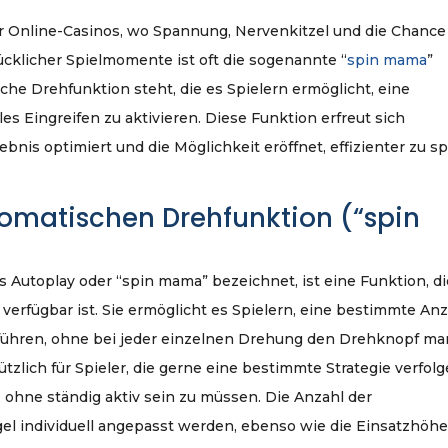
r Online-Casinos, wo Spannung, Nervenkitzel und die Chance
ücklicher Spielmomente ist oft die sogenannte “
spin mama
”
ische Drehfunktion steht, die es Spielern ermöglicht, eine
s Eingreifen zu aktivieren. Diese Funktion erfreut sich
ebnis optimiert und die Möglichkeit eröffnet, effizienter zu s
omatischen Drehfunktion (“spin
s Autoplay oder “spin mama” bezeichnet, ist eine Funktion, di
erfügbar ist. Sie ermöglicht es Spielern, eine bestimmte Anz
führen, ohne bei jeder einzelnen Drehung den Drehknopf ma
tzlich für Spieler, die gerne eine bestimmte Strategie verfol
 ohne ständig aktiv sein zu müssen. Die Anzahl der
l individuell angepasst werden, ebenso wie die Einsatzhöh