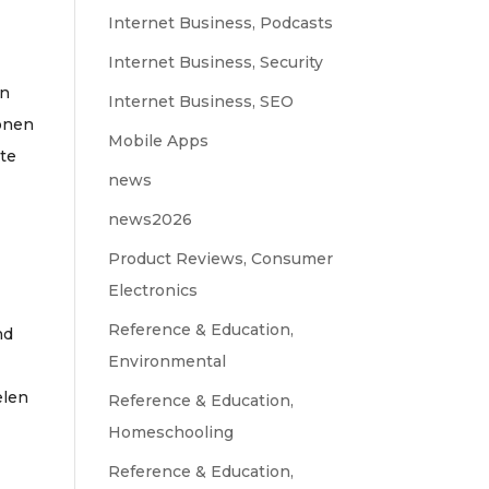
Internet Business, Podcasts
Internet Business, Security
en
Internet Business, SEO
ionen
Mobile Apps
te
news
news2026
Product Reviews, Consumer
Electronics
Reference & Education,
nd
Environmental
elen
Reference & Education,
Homeschooling
Reference & Education,