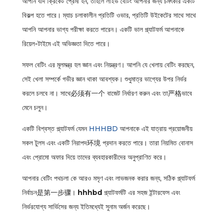
আপনি যদি ক্রিকেট প্রেমী হন, তাহলে লাইভ বেটিং আপনার জন্য চমৎকার একটি
বিকল্প হতে পারে। ম্যাচ চলাকালীন প্রতিটি ওভার, প্রতিটি উইকেটের সাথে সাথে
আপনি আপনার ভাগ্য পরীক্ষা করতে পারেন। একটি ভাল প্ল্যাটফর্ম আপনাকে
রিয়েল-টাইমে এই অভিজ্ঞতা দিতে পারে।
সফল বেটিং এর মূলমন্ত্র হল জ্ঞান এবং নিয়ন্ত্রণ। আপনি যে খেলায় বেটিং করছেন,
সেই খেলা সম্পর্কে গভীর জ্ঞান থাকা আবশ্যক। শুধুমাত্র ভাগ্যের উপর নির্ভর
করলে চলবে না। সাথে必须有一个 বাজেট নির্ধারণ করুন এবং তা严格ভাবে
মেনে চলুন।
একটি বিশ্বস্ত প্ল্যাটফর্ম যেমন
HHHBD
আপনাকে এই যাত্রায় প্রয়োজনীয়
সকল টুলস এবং একটি নিরাপদ环境 প্রদান করতে পারে। তারা নিয়মিত বোনাস
এবং প্রোমো অফার দিয়ে তাদের ব্যবহারকারীদের অনুপ্রাণিত করে।
আপনার বেটিং পথচলা কে আরও মসৃণ এবং লাভজনক করার জন্য, সঠিক প্ল্যাটফর্ম
নির্বাচন是第一步骤।
hhhbd
প্ল্যাটফর্মটি এর সহজ ইন্টারফেস এবং
নির্ভরযোগ্য সার্ভিসের জন্য ইতিমধ্যেই সুনাম অর্জন করেছে।