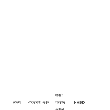
সাধারণ
বৈশিষ্ট্য
ঐতিহ্যবাহী পদ্ধতি
অনলাইন
HHBD
প্ল্যাটফর্ম