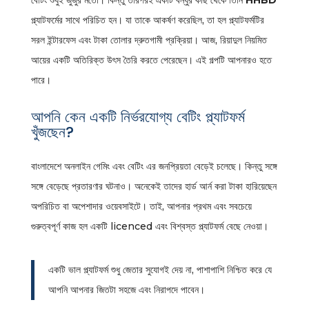
বেটিং শুধুই জুজুর মতো। কিন্তু তারপরই একটি বন্ধুর কাছ থেকে তিনি
HHBD
প্ল্যাটফর্মের সাথে পরিচিত হন। যা তাকে আকর্ষণ করেছিল, তা হল প্ল্যাটফর্মটির
সরল ইন্টারফেস এবং টাকা তোলার দ্রুতগামী প্রক্রিয়া। আজ, রিয়াদুল নিয়মিত
আয়ের একটি অতিরিক্ত উৎস তৈরি করতে পেরেছেন। এই গল্পটি আপনারও হতে
পারে।
আপনি কেন একটি নির্ভরযোগ্য বেটিং প্ল্যাটফর্ম
খুঁজছেন?
বাংলাদেশে অনলাইন গেমিং এবং বেটিং এর জনপ্রিয়তা বেড়েই চলেছে। কিন্তু সঙ্গে
সঙ্গে বেড়েছে প্রতারণার ঘটনাও। অনেকেই তাদের হার্ড আর্ন করা টাকা হারিয়েছেন
অপরিচিত বা অপেশাদার ওয়েবসাইটে। তাই, আপনার প্রথম এবং সবচেয়ে
গুরুত্বপূর্ণ কাজ হল একটি licenced এবং বিশ্বস্ত প্ল্যাটফর্ম বেছে নেওয়া।
একটি ভাল প্ল্যাটফর্ম শুধু জেতার সুযোগই দেয় না, পাশাপাশি নিশ্চিত করে যে
আপনি আপনার জিতটা সহজে এবং নিরাপদে পাবেন।