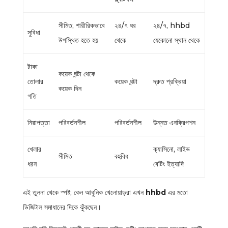
সীমিত, শারীরিকভাবে
২৪/৭ ঘর
২৪/৭, hhbd
সুবিধা
উপস্থিত হতে হয়
থেকে
যেকোনো স্থান থেকে
টাকা
কয়েক ঘন্টা থেকে
তোলার
কয়েক ঘন্টা
দ্রুত প্রক্রিয়া
কয়েক দিন
গতি
নিরাপত্তা
পরিবর্তনশীল
পরিবর্তনশীল
উন্নত এনক্রিপশন
খেলার
ক্যাসিনো, লাইভ
সীমিত
বহুবিধ
ধরন
বেটিং ইত্যাদি
এই তুলনা থেকে স্পষ্ট, কেন আধুনিক খেলোয়াড়রা এখন
hhbd
এর মতো
ডিজিটাল সমাধানের দিকে ঝুঁকছেন।