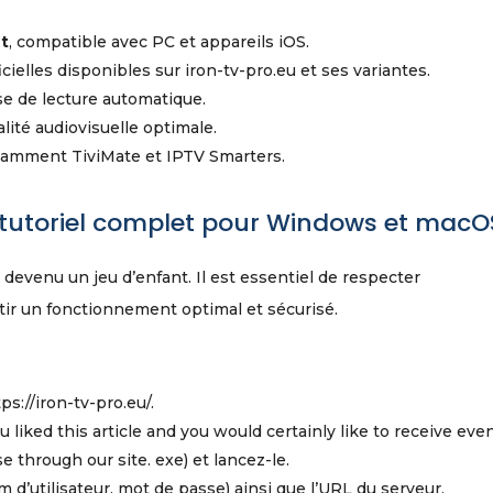
et
, compatible avec PC et appareils iOS.
cielles disponibles sur iron-tv-pro.eu et ses variantes.
se de lecture automatique.
lité audiovisuelle optimale.
tamment TiviMate et IPTV Smarters.
 : tutoriel complet pour Windows et macO
 devenu un jeu d’enfant. Il est essentiel de respecter
ir un fonctionnement optimal et sécurisé.
ps://iron-tv-pro.eu/.
you liked this article and you would certainly like to receive eve
 through our site. exe) et lancez-le.
 d’utilisateur, mot de passe) ainsi que l’URL du serveur.