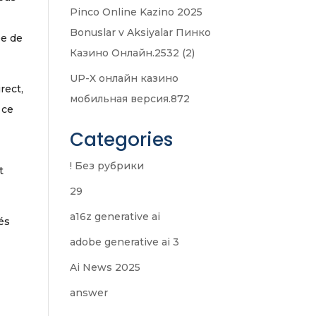
Pinco Online Kazino 2025
Bonuslar v Aksiyalar Пинко
ée de
Казино Онлайн.2532 (2)
UP-X онлайн казино
rect,
мобильная версия.872
 ce
Categories
! Без рубрики
t
29
a16z generative ai
lés
adobe generative ai 3
Ai News 2025
answer