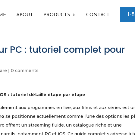
1-
ME
ABOUT
PRODUCTS
CONTACT
sur PC : tutoriel complet pour
are
|
0 comments
OS : tutoriel détaillé étape par étape
ilement aux programmes en live, aux films et aux séries est u
ro
se positionne actuellement comme l’une des options les p
pro offrant un streaming fluide, un catalogue riche et une
appareils, notamment PC et iOS. Ce guide complet s’adresse à 