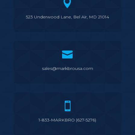

523 Underwood Lane, Bel Air, MD 21014

sales@markbrousa.com

1-833-MARKBRO (627-5276)