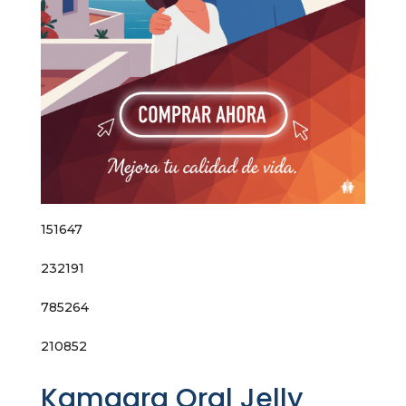
151647
232191
785264
210852
Kamagra Oral Jelly