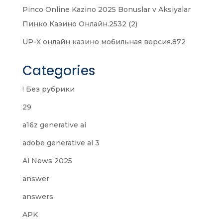
Pinco Online Kazino 2025 Bonuslar v Aksiyalar
Пинко Казино Онлайн.2532 (2)
UP-X онлайн казино мобильная версия.872
Categories
! Без рубрики
29
a16z generative ai
adobe generative ai 3
Ai News 2025
answer
answers
APK