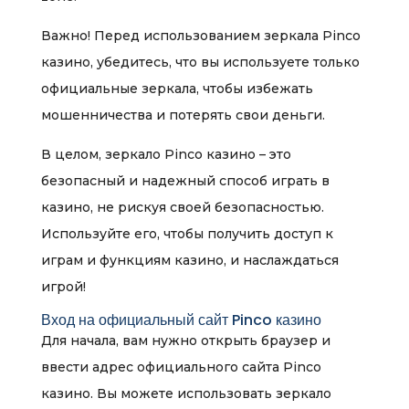
Важно! Перед использованием зеркала Pinco
казино, убедитесь, что вы используете только
официальные зеркала, чтобы избежать
мошенничества и потерять свои деньги.
В целом, зеркало Pinco казино – это
безопасный и надежный способ играть в
казино, не рискуя своей безопасностью.
Используйте его, чтобы получить доступ к
играм и функциям казино, и наслаждаться
игрой!
Вход на официальный сайт Pinco казино
Для начала, вам нужно открыть браузер и
ввести адрес официального сайта Pinco
казино. Вы можете использовать зеркало