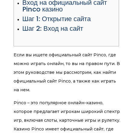
Вход на официальный сайт
Pinco казино
Шаг 1: Открытие сайта
Шаг 2: Вход на сайт
Если вы ищете официальный сайт Pinco, где
можно играть онлайн, то вы на правом пути. В
этом руководстве мы рассмотрим, как найти
официальный сайт Pinco, а также как играть
на нем.
Pinco – это популярное онлайн-казино,
которое предлагает игрокам широкий спектр
игр, включая слоты, карточные игры и рулетку.
Казино Pinco имеет официальный сайт, где