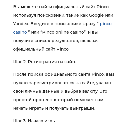
Вы можете найти официальный сайт Pinco,
используя поисковики, такие как Google или
Yandex. Введите в поисковике фразу ”
pinco
casino
” или “Pinco online casino”, и вы
получите список результатов, включая
официальный сайт Pinco.
Шаг 2: Регистрация на сайте
После поиска официального сайта Pinco, вам
нужно зарегистрироваться на сайте, указав
свои личные данные и выбрав валюту. Это
простой процесс, который поможет вам
начать играть и получать выигрыши.
Шаг 3: Начало игры