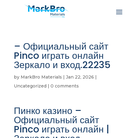
– Официальный сайт
Pinco играть онлайн
Зеркало и вход.22235
by
MarkBro Materials
|
Jan 22, 2026
|
Uncategorized
|
0 comments
Пинко казино –
Официальный сайт
Pinco играть онлайн |