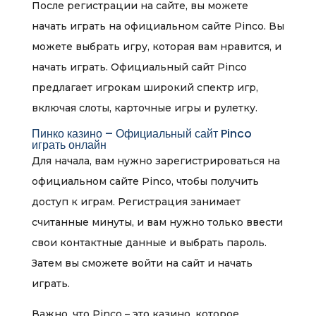
После регистрации на сайте, вы можете
начать играть на официальном сайте Pinco. Вы
можете выбрать игру, которая вам нравится, и
начать играть. Официальный сайт Pinco
предлагает игрокам широкий спектр игр,
включая слоты, карточные игры и рулетку.
Пинко казино – Официальный сайт Pinco
играть онлайн
Для начала, вам нужно зарегистрироваться на
официальном сайте Pinco, чтобы получить
доступ к играм. Регистрация занимает
считанные минуты, и вам нужно только ввести
свои контактные данные и выбрать пароль.
Затем вы сможете войти на сайт и начать
играть.
Важно, что Pinco – это казино, которое