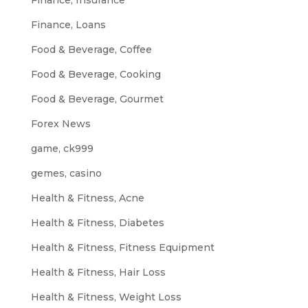
Finance, Insurance
Finance, Loans
Food & Beverage, Coffee
Food & Beverage, Cooking
Food & Beverage, Gourmet
Forex News
game, ck999
gemes, casino
Health & Fitness, Acne
Health & Fitness, Diabetes
Health & Fitness, Fitness Equipment
Health & Fitness, Hair Loss
Health & Fitness, Weight Loss