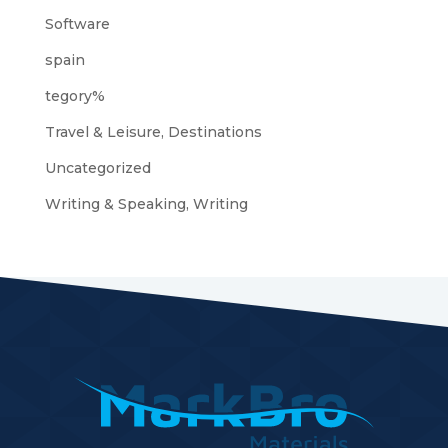
Software
spain
tegory%
Travel & Leisure, Destinations
Uncategorized
Writing & Speaking, Writing