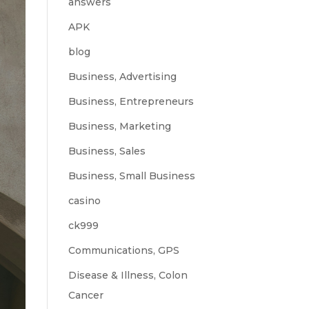
answers
APK
blog
Business, Advertising
Business, Entrepreneurs
Business, Marketing
Business, Sales
Business, Small Business
casino
ck999
Communications, GPS
Disease & Illness, Colon
Cancer