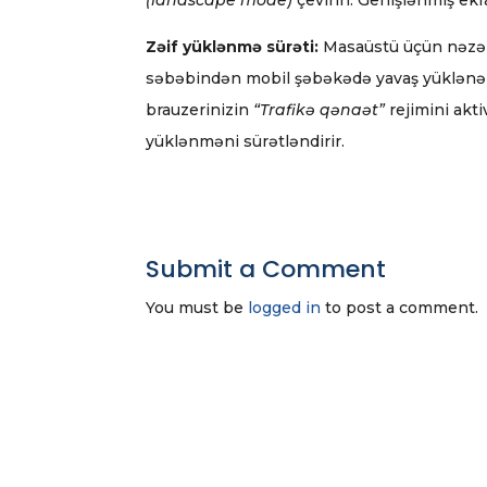
(landscape mode)
çevirin. Genişlənmiş ekr
Zəif yüklənmə sürəti:
Masaüstü üçün nəzərd
səbəbindən mobil şəbəkədə yavaş yüklənə bi
brauzerinizin
“Trafikə qənaət”
rejimini akt
yüklənməni sürətləndirir.
Submit a Comment
You must be
logged in
to post a comment.