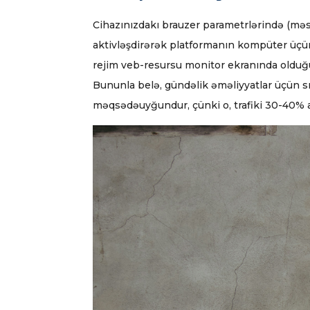
Cihazınızdakı brauzer parametrlərində (məs
aktivləşdirərək platformanın kompüter üçü
rejim veb-resursu monitor ekranında olduğu
Bununla belə, gündəlik əməliyyatlar üçün s
məqsədəuyğundur, çünki o, trafiki 30-40% az