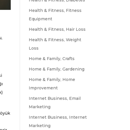
Health & Fitness, Diabetes
Health & Fitness, Fitness
Equipment
Health & Fitness, Hair Loss
u,
Health & Fitness, Weight
Loss
Home & Family, Crafts
Home & Family, Gardening
si
Home & Family, Home
ğı
Improvement
x)
Internet Business, Email
Marketing
böyük
Internet Business, Internet
Marketing