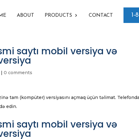
1-
ME
ABOUT
PRODUCTS
CONTACT
mi saytı mobil versiya və
versiya
|
0 comments
zinə tam (kompüter) versiyasını açmaq üçün təlimat. Telefond
də edin.
mi saytı mobil versiya və
versiya