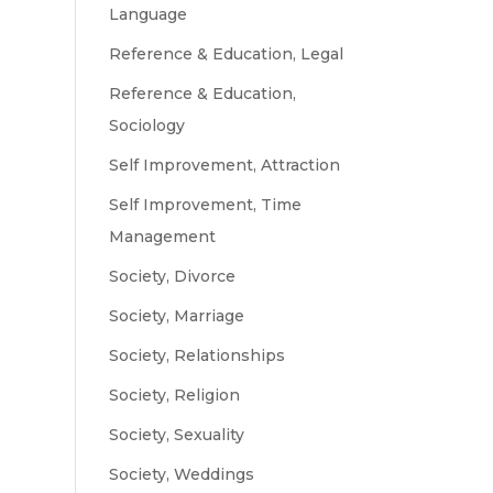
Language
Reference & Education, Legal
Reference & Education,
Sociology
Self Improvement, Attraction
Self Improvement, Time
Management
Society, Divorce
Society, Marriage
Society, Relationships
Society, Religion
Society, Sexuality
Society, Weddings