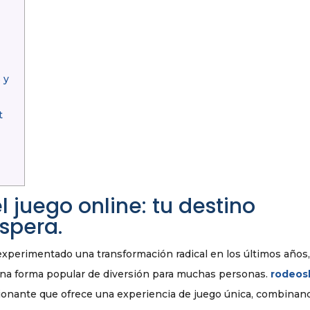
 y
t
 juego online: tu destino
espera.
xperimentado una transformación radical en los últimos años,
 una forma popular de diversión para muchas personas.
rodeos
nante que ofrece una experiencia de juego única, combinand