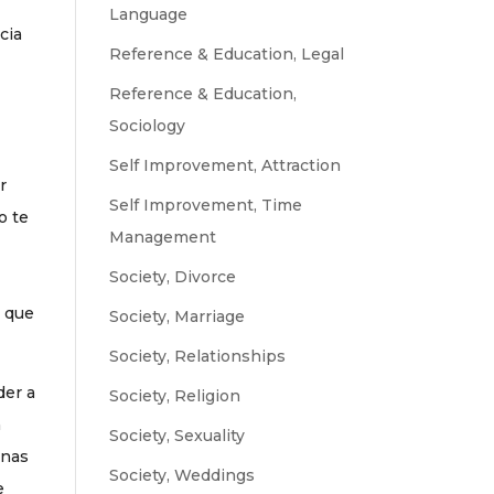
Language
cia
Reference & Education, Legal
Reference & Education,
Sociology
Self Improvement, Attraction
r
Self Improvement, Time
o te
Management
Society, Divorce
o que
Society, Marriage
Society, Relationships
der a
Society, Religion
n
Society, Sexuality
onas
Society, Weddings
e