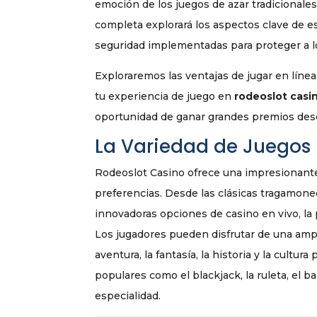
emoción de los juegos de azar tradicionales
completa explorará los aspectos clave de e
seguridad implementadas para proteger a l
Exploraremos las ventajas de jugar en línea
tu experiencia de juego en
rodeoslot casi
oportunidad de ganar grandes premios desd
La Variedad de Juegos 
Rodeoslot Casino ofrece una impresionante 
preferencias. Desde las clásicas tragamon
innovadoras opciones de casino en vivo, la
Los jugadores pueden disfrutar de una amp
aventura, la fantasía, la historia y la cult
populares como el blackjack, la ruleta, el b
especialidad.