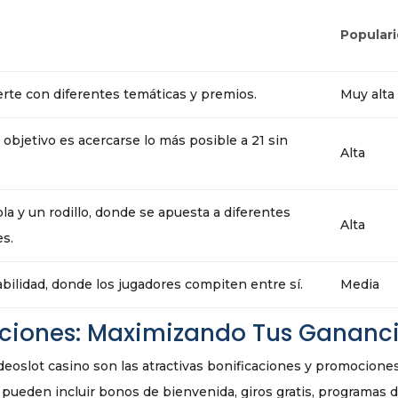
Popular
rte con diferentes temáticas y premios.
Muy alta
objetivo es acercarse lo más posible a 21 sin
Alta
la y un rodillo, donde se apuesta a diferentes
Alta
s.
abilidad, donde los jugadores compiten entre sí.
Media
ociones: Maximizando Tus Gananc
deoslot casino son las atractivas bonificaciones y promocione
pueden incluir bonos de bienvenida, giros gratis, programas 