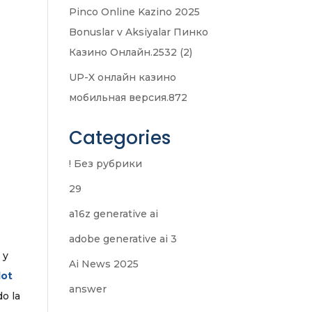
Pinco Online Kazino 2025
Bonuslar v Aksiyalar Пинко
Казино Онлайн.2532 (2)
UP-X онлайн казино
мобильная версия.872
Categories
! Без рубрики
29
a16z generative ai
adobe generative ai 3
 y
Ai News 2025
lot
answer
o la