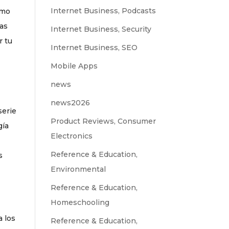
Internet Business, Podcasts
imo
las
Internet Business, Security
r tu
Internet Business, SEO
Mobile Apps
news
news2026
serie
Product Reviews, Consumer
gía
Electronics
Reference & Education,
s
Environmental
Reference & Education,
Homeschooling
 los
Reference & Education,