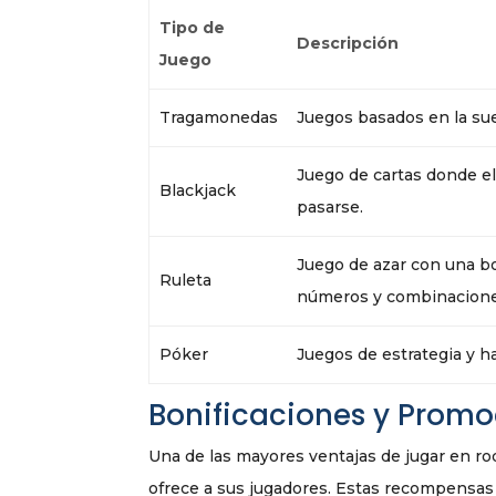
Tipo de
Descripción
Juego
Tragamonedas
Juegos basados en la sue
Juego de cartas donde el 
Blackjack
pasarse.
Juego de azar con una bo
Ruleta
números y combinacione
Póker
Juegos de estrategia y h
Bonificaciones y Prom
Una de las mayores ventajas de jugar en ro
ofrece a sus jugadores. Estas recompensas 