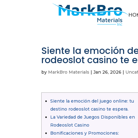
HO
Siente la emoción de
rodeoslot casino te 
by
MarkBro Materials
|
Jan 26, 2026
|
Unca
Siente la emoción del juego online: tu
destino rodeoslot casino te espera.
La Variedad de Juegos Disponibles en
Rodeoslot Casino
Bonificaciones y Promociones: