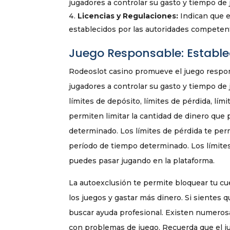
jugadores a controlar su gasto y tiempo de 
Licencias y Regulaciones:
Indican que e
establecidos por las autoridades competen
Juego Responsable: Estable
Rodeoslot casino promueve el juego respons
jugadores a controlar su gasto y tiempo de 
límites de depósito, límites de pérdida, lím
permiten limitar la cantidad de dinero que
determinado. Los límites de pérdida te per
período de tiempo determinado. Los límites
puedes pasar jugando en la plataforma.
La autoexclusión te permite bloquear tu 
los juegos y gastar más dinero. Si sientes 
buscar ayuda profesional. Existen numero
con problemas de juego. Recuerda que el j