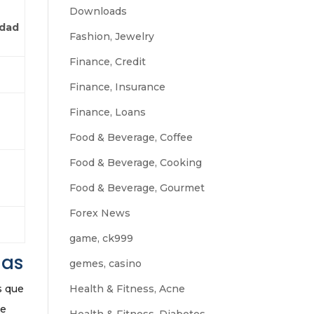
Downloads
idad
Fashion, Jewelry
Finance, Credit
Finance, Insurance
Finance, Loans
Food & Beverage, Coffee
Food & Beverage, Cooking
Food & Beverage, Gourmet
Forex News
game, ck999
ias
gemes, casino
s que
Health & Fitness, Acne
de