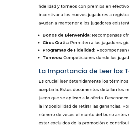
fidelidad y torneos con premios en efectiv
incentivar a los nuevos jugadores a registr
ayudan a mantener a los jugadores existe
Bonos de Bienvenida:
Recompensas ofrec
Giros Gratis:
Permiten a los jugadores gir
Programas de Fidelidad:
Recompensan a l
Torneos:
Competiciones donde los jugado
La Importancia de Leer los 
Es crucial leer detenidamente los términos
aceptarla. Estos documentos detallan los re
juego que se aplican a la oferta. Desconoce
la imposibilidad de retirar las ganancias. 
número de veces el monto del bono antes d
estar excluidos de la promoción o contribui