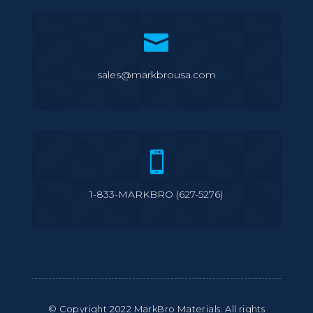

sales@markbrousa.com

1-833-MARKBRO (627-5276)
© Copyright 2022 MarkBro Materials. All rights