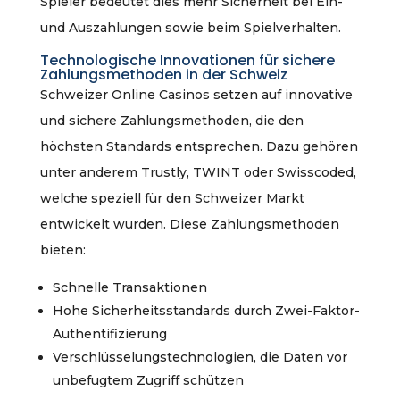
Spieler bedeutet dies mehr Sicherheit bei Ein-
und Auszahlungen sowie beim Spielverhalten.
Technologische Innovationen für sichere
Zahlungsmethoden in der Schweiz
Schweizer Online Casinos setzen auf innovative
und sichere Zahlungsmethoden, die den
höchsten Standards entsprechen. Dazu gehören
unter anderem Trustly, TWINT oder Swisscoded,
welche speziell für den Schweizer Markt
entwickelt wurden. Diese Zahlungsmethoden
bieten:
Schnelle Transaktionen
Hohe Sicherheitsstandards durch Zwei-Faktor-
Authentifizierung
Verschlüsselungstechnologien, die Daten vor
unbefugtem Zugriff schützen