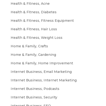
Health & Fitness, Acne
Health & Fitness, Diabetes
Health & Fitness, Fitness Equipment
Health & Fitness, Hair Loss
Health & Fitness, Weight Loss
Home & Family, Crafts
Home & Family, Gardening
Home & Family, Home Improvement
Internet Business, Email Marketing
Internet Business, Internet Marketing
Internet Business, Podcasts
Internet Business, Security
Internet Business, SEO