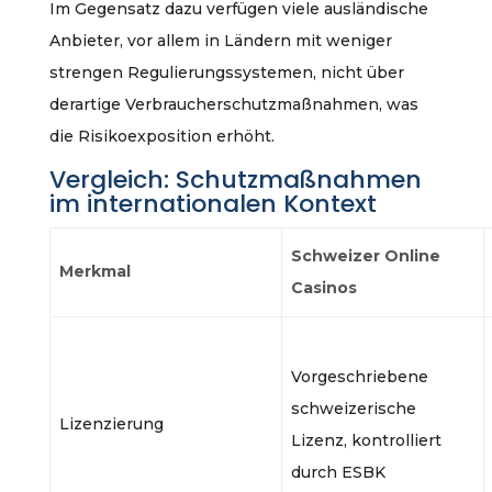
Im Gegensatz dazu verfügen viele ausländische
Anbieter, vor allem in Ländern mit weniger
strengen Regulierungssystemen, nicht über
derartige Verbraucherschutzmaßnahmen, was
die Risikoexposition erhöht.
Vergleich: Schutzmaßnahmen
im internationalen Kontext
Schweizer Online
Merkmal
Casinos
Vorgeschriebene
schweizerische
Lizenzierung
Lizenz, kontrolliert
durch ESBK