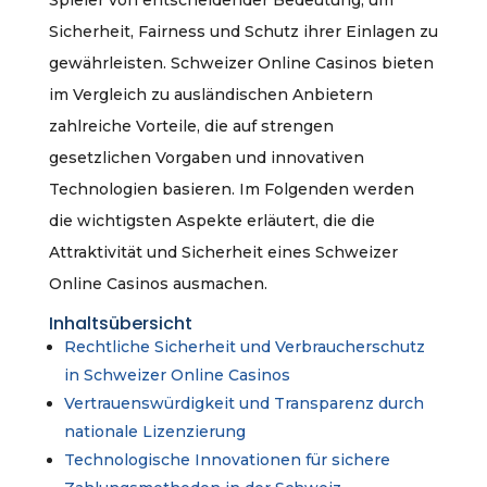
Spieler von entscheidender Bedeutung, um
Sicherheit, Fairness und Schutz ihrer Einlagen zu
gewährleisten. Schweizer Online Casinos bieten
im Vergleich zu ausländischen Anbietern
zahlreiche Vorteile, die auf strengen
gesetzlichen Vorgaben und innovativen
Technologien basieren. Im Folgenden werden
die wichtigsten Aspekte erläutert, die die
Attraktivität und Sicherheit eines Schweizer
Online Casinos ausmachen.
Inhaltsübersicht
Rechtliche Sicherheit und Verbraucherschutz
in Schweizer Online Casinos
Vertrauenswürdigkeit und Transparenz durch
nationale Lizenzierung
Technologische Innovationen für sichere