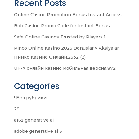
Recent Posts
Online Casino Promotion Bonus Instant Access
Bob Casino Promo Code for Instant Bonus
Safe Online Casinos Trusted by Players.1
Pinco Online Kazino 2025 Bonuslar v Aksiyalar
Пинко Казино Онлайн.2532 (2)
UP-X онлайн казино мобильная версия.872
Categories
! Без рубрики
29
a16z generative ai
adobe generative ai 3