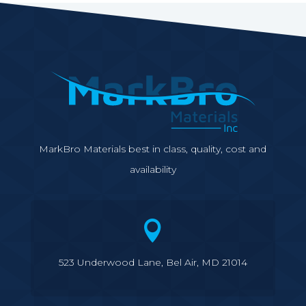
MarkBro Materials best in class, quality, cost and
availability

523 Underwood Lane, Bel Air, MD 21014