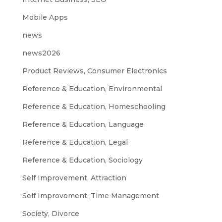
Mobile Apps
news
news2026
Product Reviews, Consumer Electronics
Reference & Education, Environmental
Reference & Education, Homeschooling
Reference & Education, Language
Reference & Education, Legal
Reference & Education, Sociology
Self Improvement, Attraction
Self Improvement, Time Management
Society, Divorce