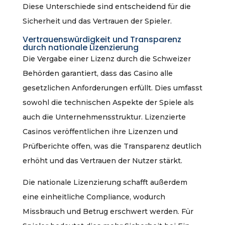
Diese Unterschiede sind entscheidend für die
Sicherheit und das Vertrauen der Spieler.
Vertrauenswürdigkeit und Transparenz
durch nationale Lizenzierung
Die Vergabe einer Lizenz durch die Schweizer
Behörden garantiert, dass das Casino alle
gesetzlichen Anforderungen erfüllt. Dies umfasst
sowohl die technischen Aspekte der Spiele als
auch die Unternehmensstruktur. Lizenzierte
Casinos veröffentlichen ihre Lizenzen und
Prüfberichte offen, was die Transparenz deutlich
erhöht und das Vertrauen der Nutzer stärkt.
Die nationale Lizenzierung schafft außerdem
eine einheitliche Compliance, wodurch
Missbrauch und Betrug erschwert werden. Für