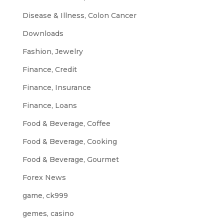
Disease & Illness, Colon Cancer
Downloads
Fashion, Jewelry
Finance, Credit
Finance, Insurance
Finance, Loans
Food & Beverage, Coffee
Food & Beverage, Cooking
Food & Beverage, Gourmet
Forex News
game, ck999
gemes, casino