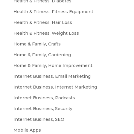
Health & Fitness, Diabetes
Health & Fitness, Fitness Equipment
Health & Fitness, Hair Loss
Health & Fitness, Weight Loss
Home & Family, Crafts
Home & Family, Gardening
Home & Family, Home Improvement
Internet Business, Email Marketing
Internet Business, Internet Marketing
Internet Business, Podcasts
Internet Business, Security
Internet Business, SEO
Mobile Apps