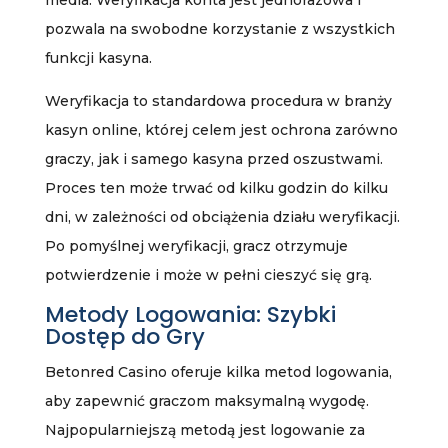
media. Weryfikacja konta jest jednorazowa i
pozwala na swobodne korzystanie z wszystkich
funkcji kasyna.
Weryfikacja to standardowa procedura w branży
kasyn online, której celem jest ochrona zarówno
graczy, jak i samego kasyna przed oszustwami.
Proces ten może trwać od kilku godzin do kilku
dni, w zależności od obciążenia działu weryfikacji.
Po pomyślnej weryfikacji, gracz otrzymuje
potwierdzenie i może w pełni cieszyć się grą.
Metody Logowania: Szybki
Dostęp do Gry
Betonred Casino oferuje kilka metod logowania,
aby zapewnić graczom maksymalną wygodę.
Najpopularniejszą metodą jest logowanie za