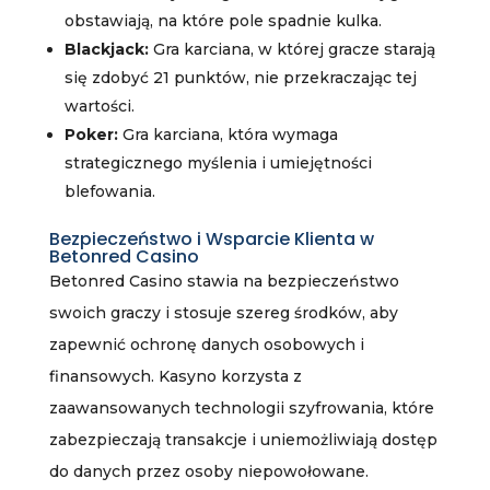
obstawiają, na które pole spadnie kulka.
Blackjack:
Gra karciana, w której gracze starają
się zdobyć 21 punktów, nie przekraczając tej
wartości.
Poker:
Gra karciana, która wymaga
strategicznego myślenia i umiejętności
blefowania.
Bezpieczeństwo i Wsparcie Klienta w
Betonred Casino
Betonred Casino stawia na bezpieczeństwo
swoich graczy i stosuje szereg środków, aby
zapewnić ochronę danych osobowych i
finansowych. Kasyno korzysta z
zaawansowanych technologii szyfrowania, które
zabezpieczają transakcje i uniemożliwiają dostęp
do danych przez osoby niepowołowane.