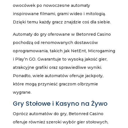
owocówek po nowoczesne automaty
inspirowane filmami, grami wideo i mitologią.
Dzięki temu każdy gracz znajdzie coś dla siebie.
Automaty do gry oferowane w Betonred Casino
pochodzą od renomowanych dostawców
oprogramowania, takich jak NetEnt, Microgaming
i Play’n GO. Gwarantuje to wysoką jakość gier,
atrakcyjne grafiki oraz sprawiedliwe wyniki.
Ponadto, wiele automatów oferuje jackpoty,
które mogą przynieść graczom olbrzymie
wygrane.
Gry Stołowe i Kasyno na Żywo
Oprócz automatów do gry, Betonred Casino
oferuje również szeroki wybór gier stołowych,