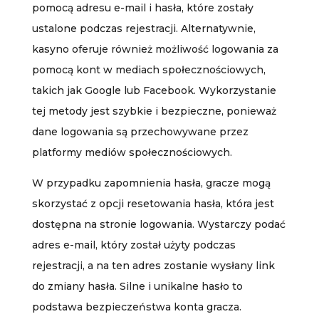
pomocą adresu e-mail i hasła, które zostały
ustalone podczas rejestracji. Alternatywnie,
kasyno oferuje również możliwość logowania za
pomocą kont w mediach społecznościowych,
takich jak Google lub Facebook. Wykorzystanie
tej metody jest szybkie i bezpieczne, ponieważ
dane logowania są przechowywane przez
platformy mediów społecznościowych.
W przypadku zapomnienia hasła, gracze mogą
skorzystać z opcji resetowania hasła, która jest
dostępna na stronie logowania. Wystarczy podać
adres e-mail, który został użyty podczas
rejestracji, a na ten adres zostanie wysłany link
do zmiany hasła. Silne i unikalne hasło to
podstawa bezpieczeństwa konta gracza.