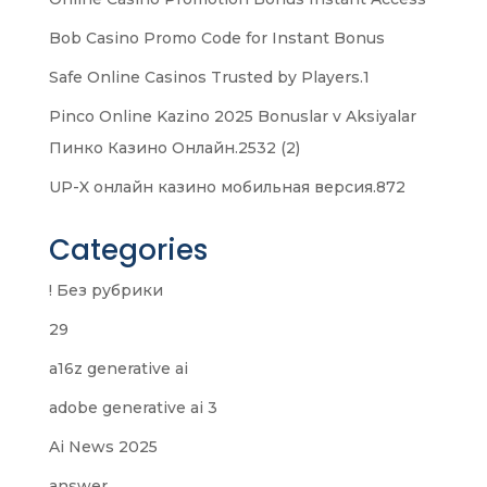
Bob Casino Promo Code for Instant Bonus
Safe Online Casinos Trusted by Players.1
Pinco Online Kazino 2025 Bonuslar v Aksiyalar
Пинко Казино Онлайн.2532 (2)
UP-X онлайн казино мобильная версия.872
Categories
! Без рубрики
29
a16z generative ai
adobe generative ai 3
Ai News 2025
answer