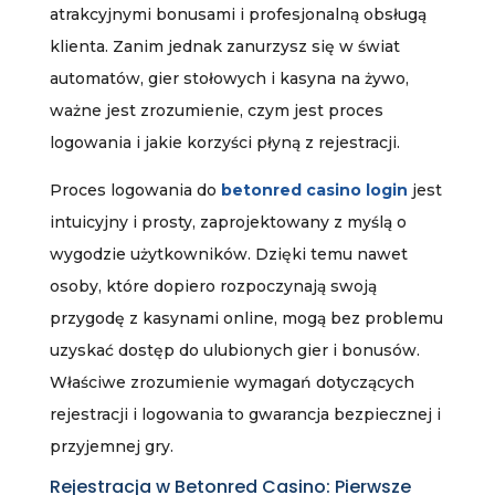
atrakcyjnymi bonusami i profesjonalną obsługą
klienta. Zanim jednak zanurzysz się w świat
automatów, gier stołowych i kasyna na żywo,
ważne jest zrozumienie, czym jest proces
logowania i jakie korzyści płyną z rejestracji.
Proces logowania do
betonred casino login
jest
intuicyjny i prosty, zaprojektowany z myślą o
wygodzie użytkowników. Dzięki temu nawet
osoby, które dopiero rozpoczynają swoją
przygodę z kasynami online, mogą bez problemu
uzyskać dostęp do ulubionych gier i bonusów.
Właściwe zrozumienie wymagań dotyczących
rejestracji i logowania to gwarancja bezpiecznej i
przyjemnej gry.
Rejestracja w Betonred Casino: Pierwsze