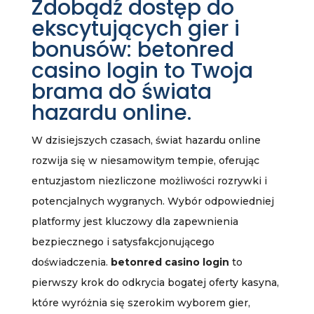
Zdobądź dostęp do
ekscytujących gier i
bonusów: betonred
casino login to Twoja
brama do świata
hazardu online.
W dzisiejszych czasach, świat hazardu online
rozwija się w niesamowitym tempie, oferując
entuzjastom niezliczone możliwości rozrywki i
potencjalnych wygranych. Wybór odpowiedniej
platformy jest kluczowy dla zapewnienia
bezpiecznego i satysfakcjonującego
doświadczenia.
betonred casino login
to
pierwszy krok do odkrycia bogatej oferty kasyna,
które wyróżnia się szerokim wyborem gier,